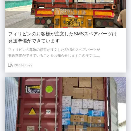
フィリピンのお客様が注文したSMSスペアパーツは
発送準備ができています
フィリピンの尊敬の顧客が注文したSMSのスペアパーツが
発送準備ができていることをお知らせしますこの注文は,
我々の継続的なパートナーシップと
2023-06-27
高品質のスペアパーツと例外的なサービスの提供へのコミットメントの重要な
顧客が期待している 厳格な品質基準を満たすよう 細心の注意を払って
パーツを用意しています各コンポーネントは,
最適な性能と信頼性を保証するために厳格なテストと検査を受けています顧客
あらゆる措置を講じています....