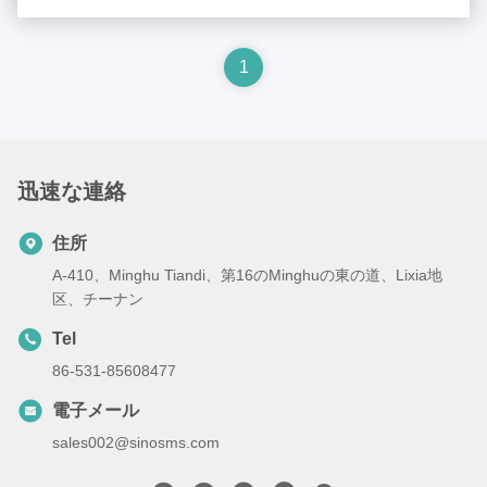
トラックパーツ,CAMC トラックパーツBEIBEN トラック部品IVECO
トラック部品,DFM トラック部品,FOTON トラック部品,HIGER
バス部品,YUTONG バス部品,DONGFENG トラック部品,SMS
1
トラック部品独自のブランドです パーツも揃っていますキャビン・
スペア・パーツ,シャシー・スペア・パーツ,エンジン...
迅速な連絡
住所
A-410、Minghu Tiandi、第16のMinghuの東の道、Lixia地
区、チーナン
Tel
86-531-85608477
電子メール
sales002@sinosms.com