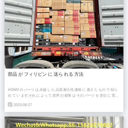
部品 が フィリピン に 送ら れる 方法
HOWO の パーツ は,卓越 し た 品質,耐久性,価格 に 適さ た もの で 知ら
れ て い ます.それ に よっ て,世界 の 顧客 は その パーツ を 首位 に 置い
て い ます.HOWO の パーツ の 主要 な 利点 の 一つ は,その 優れた 品質
2023-08-27
です.厳格な製造プロセスと厳格な品質管理措置によって達成されます.
各部品は,性能と信頼性の最高水準を満たしていることを確認するために,
包括的なテストを受けます.耐久性は HOWO
のスペアパーツのもう一つの重要な利点です. ...