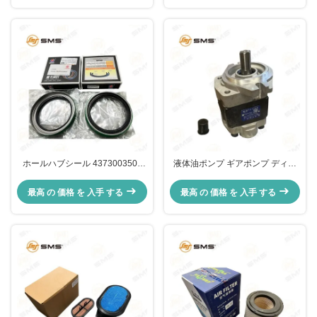
ホールハブシール 4373003500
液体油ポンプ ギアポンプ ディー
4373003501 14373003400
ゼルフォークリフト CBHZG-F32-
17,6х152,4х25,4MM サミトレー
ALH6L SCAU1/125S 12C1270
最高 の 価格 を 入手 する
最高 の 価格 を 入手 する
ラー SAF