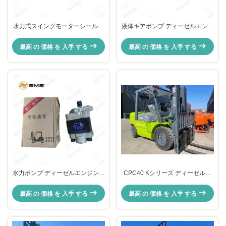
水力式スイングモーターシールキ
液体ギアポンプ ディーゼルエンジ
ット ディーゼルエンジンフォーク
ンフォークリフト CBHZG-F32-
リフト 31N6-10210 掘削機部品
ALQ10 A2300/B3.3-C65
最高 の 価格 を 入手 する
最高 の 価格 を 入手 する
水力ポンプ ディーゼルエンジンフ
CPC40 Kシリーズ ディーゼル機
ォークリフト CBHZ-F31.5-AL
関のフォークリフト3トン5トン10
20*25*30 品質ギアポンプ
トン
最高 の 価格 を 入手 する
最高 の 価格 を 入手 する