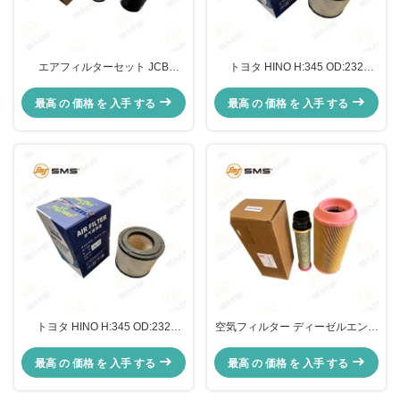
エアフィルターセット JCB
トヨタ HINO H:345 OD:232
32/925682 32/925683 L:250
ID:132 トラック用スペアパーツ
W:148 H:181MM トラック用掘削
最高 の 価格 を 入手 する
最高 の 価格 を 入手 する
機部品
トヨタ HINO H:345 OD:232
空気フィルター ディーゼルエンジ
ID:132 トラック用スペアパーツ
ン フォークリフト C13010
CF07001 XGMA 掘削機 MANN 空
最高 の 価格 を 入手 する
最高 の 価格 を 入手 する
気フィルター