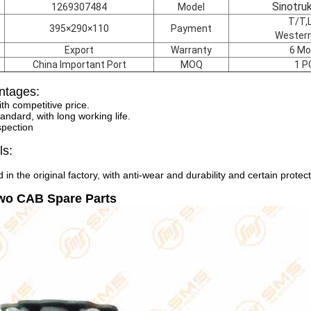
Sinotru
1269307484
Model
T/T,L
395×290×110
Payment
Western
Export
Warranty
6 Mo
China Important Port
MOQ
1 P
ntages:
ith competitive price.
andard, with long working life.
spection
ls:
 in the original factory, with anti-wear and durability and certain protec
wo CAB Spare Parts