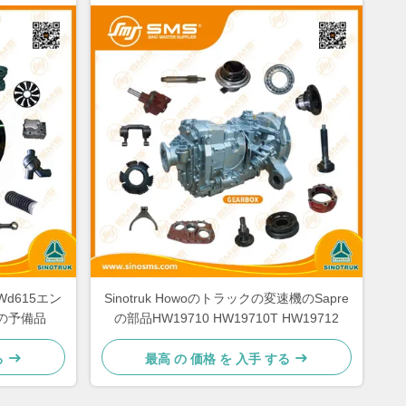
d615エン
Sinotruk Howoのトラックの変速機のSapre
の予備品
の部品HW19710 HW19710T HW19712
る
最高 の 価格 を 入手 する