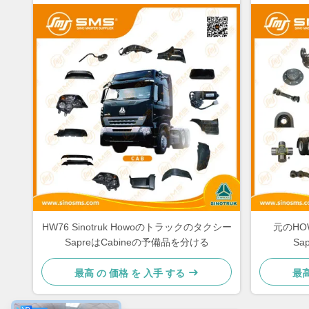
HW76 Sinotruk Howoのトラックのタクシー
元のHO
SapreはCabineの予備品を分ける
S
最高 の 価格 を 入手 する
最高