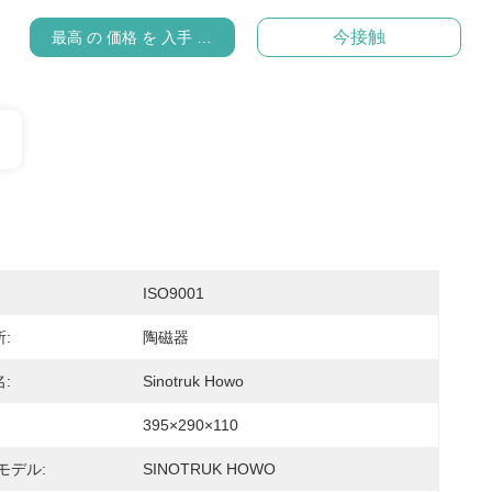
今接触
最高 の 価格 を 入手 する
ISO9001
:
陶磁器
:
Sinotruk Howo
395×290×110
モデル:
SINOTRUK HOWO