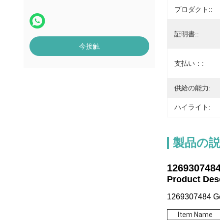
プロダクト::
証明書::
今接触
支払い：:
供給の能力:
ハイライト:
製品の
126930748
Product De
1269307484 Ge
Item Name