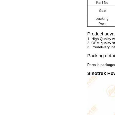
Part No
Size
packing
Port
Product adva
1. High Quality w
2. OEM quality st
3. Predelivery In
Packing detai
Parts is packaged
Sinotruk Ho