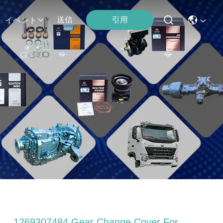
引用
送信
イベント
1269307484 Gear Change Cover For