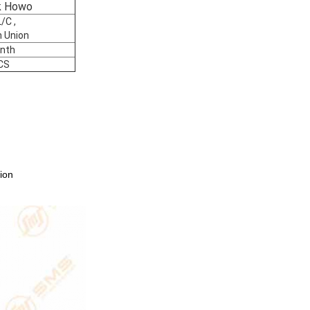
k Howo
/C ,
 Union
nth
CS
tion