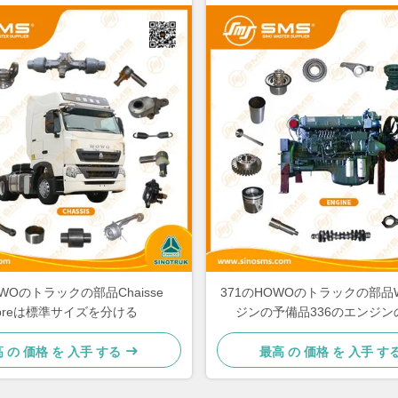
WOのトラックの部品Chaisse
371のHOWOのトラックの部品W
apreは標準サイズを分ける
ジンの予備品336のエンジン
 の 価格 を 入手 する
最高 の 価格 を 入手 す