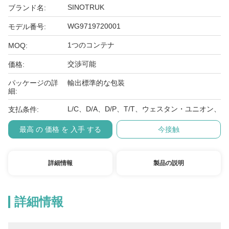
SINOTRUK
ブランド名:
WG9719720001
モデル番号:
1つのコンテナ
MOQ:
交渉可能
価格:
パッケージの詳
輸出標準的な包装
細:
L/C、D/A、D/P、T/T、ウェスタン・ユニオン、
支払条件:
最高 の 価格 を 入手 する
今接触
詳細情報
製品の説明
詳細情報