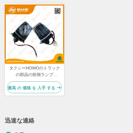
タクシーHOWOのトラック
の部品の前側ランプ
WG9719790005/0008
最高 の 価格 を 入手 する
迅速な連絡