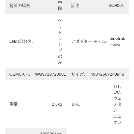
中
起源の場所:
証明:
ISO9001
国
ヘ
ッ
ド 
ラ
Sinotruk 
ENの部分名:
アダプター モデル:
ン
Howo
プ
の
左
OEMいいえ:
WG9719720001
サイズ:
450×260×240mm
T/T、
L/C、
ウェ
重量:
2.6kg
支払:
スタ
ン・
ユニ
オン