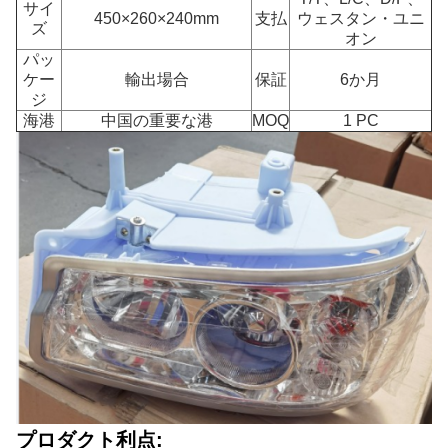
サイ
450×260×240mm
支払
ウェスタン・ユニ
ズ
オン
パッ
ケー
輸出場合
保証
6か月
ジ
海港
中国の重要な港
MOQ
1 PC
プロダクト利点: