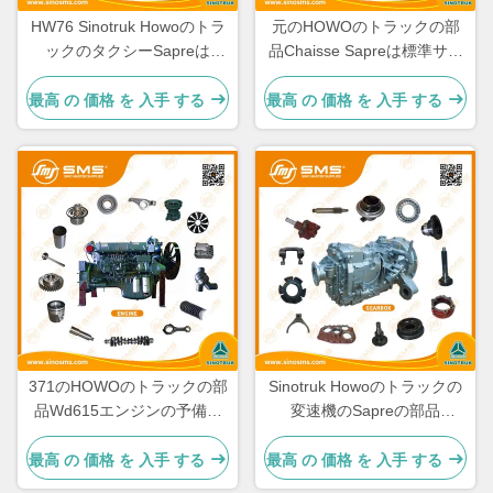
HW76 Sinotruk Howoのトラ
元のHOWOのトラックの部
ックのタクシーSapreは
品Chaisse Sapreは標準サイ
Cabineの予備品を分ける
ズを分ける
最高 の 価格 を 入手 する
最高 の 価格 を 入手 する
371のHOWOのトラックの部
Sinotruk Howoのトラックの
品Wd615エンジンの予備品
変速機のSapreの部品
336のエンジンの予備品
HW19710 HW19710T
HW19712
最高 の 価格 を 入手 する
最高 の 価格 を 入手 する