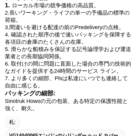
1.
ローカル市場の競争価格の高品質。
2.長いワーキング・ライフの単一の予備品の標準の
荷箱。
3.間違いを避ける配達の前のPredeliveryの点検。
4. 確認された順序の後で速いパッキングを保障する
各項目の倉庫のたくさんの在庫。
5. 滑らかな船積みを保証する記号論理学および運送
業者との長期協同関係。
6. 取付けの間に問題に直面した場合の専門の技術的
なガイドを提供する24時間のサービス ライン。
7. より多くの細部、Plsは私達にいつでも連絡して
自由に感じる。
パッキングの細部:
Sinotruk Howoの元の包装、ある特定の保護性能と
強く、耐久。
札:
VG14040065エンジンのシリンダー ヘッド カバー